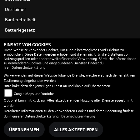
Disclaimer
Barrierefreiheit
Batteriegesetz
Altölverordnung
EINSATZ VON COOKIES
Diese Webseite verwendet Cookies, um Dir ein bestmögliches Surf-Erlebnis zu
ermöglichen. Diese Daten werden erhoben und dienen nicht für die Erstellung von
ÖFFNUNGSZEITEN
Nutzungsprofilen oder anderer weiterführender Verwendung. Sämtliche Informationen
zu verwendeten Cookies und eingebundenen Diensten findest du
Montag:
9:00 - 18:00
hier:
Datenschutzerklärung
Dienstag:
9:00 - 18:00
Wir verwenden auf dieser Website folgende Dienste, welche erst nach deiner aktiven
Zustimmung eingebunden werden.
Mittwoch:
9:00 - 18:00
Bitte hake dazu den jeweiligen Dienst an und klicke auf Übernehmen:
Donnerstag:
9:00 - 18:00
Google Maps und Youtube
Freitag:
9:00 - 18:00
Optional kann mit Klick auf Alles akzeptieren der Nutzung aller Dienste zugestimmt
Samstag:
9:00 - 12:00
werden
Sonntag:
geschlossen
Detailierte Informationen zu den verwendeten Cookies und deren Bedeutung findest
du in unserer Datenschutzerklärung:
Datenschutzerklärung
ÜBERNEHMEN
ALLES AKZEPTIEREN