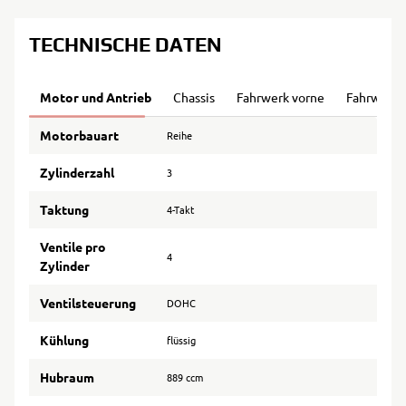
TECHNISCHE DATEN
Motor und Antrieb
Chassis
Fahrwerk vorne
Fahrwerk 
Motorbauart
Reihe
Zylinderzahl
3
Taktung
4-Takt
Ventile pro
4
Zylinder
Ventilsteuerung
DOHC
Kühlung
flüssig
Hubraum
889 ccm