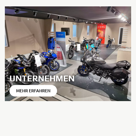
UNTERNEHMEN
MEHR ERFAHREN
UNSER FAHRZEUGBESTAND
PROBEFAHRT
MEHR ERFAHREN
MEHR ERFAHREN