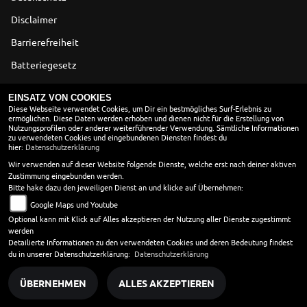
Disclaimer
Barrierefreiheit
Batteriegesetz
Altölverordnung
EINSATZ VON COOKIES
Diese Webseite verwendet Cookies, um Dir ein bestmögliches Surf-Erlebnis zu
ermöglichen. Diese Daten werden erhoben und dienen nicht für die Erstellung von
ÖFFNUNGSZEITEN
Nutzungsprofilen oder anderer weiterführender Verwendung. Sämtliche Informationen
zu verwendeten Cookies und eingebundenen Diensten findest du
Montag:
9:00 - 18:00
hier:
Datenschutzerklärung
Dienstag:
9:00 - 18:00
Wir verwenden auf dieser Website folgende Dienste, welche erst nach deiner aktiven
Zustimmung eingebunden werden.
Mittwoch:
9:00 - 18:00
Bitte hake dazu den jeweiligen Dienst an und klicke auf Übernehmen:
Donnerstag:
9:00 - 18:00
Google Maps und Youtube
Freitag:
9:00 - 18:00
Optional kann mit Klick auf Alles akzeptieren der Nutzung aller Dienste zugestimmt
Samstag:
9:00 - 12:00
werden
Sonntag:
geschlossen
Detailierte Informationen zu den verwendeten Cookies und deren Bedeutung findest
du in unserer Datenschutzerklärung:
Datenschutzerklärung
ÜBERNEHMEN
ALLES AKZEPTIEREN