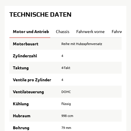
TECHNISCHE DATEN
Motor und Antrieb
Chassis
Fahrwerk vorne
Fahrwerk 
Motorbauart
Reihe mit Hubzapfenversatz
Zylinderzahl
4
Taktung
4-Takt
Ventile pro Zylinder
4
Ventilsteuerung
DOHC
Kühlung
flüssig
Hubraum
998 ccm
Bohrung
79 mm