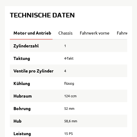
TECHNISCHE DATEN
Motor und Antrieb
Chassis
Fahrwerk vorne
Fahrwerk 
Zylinderzahl
1
Taktung
4-Takt
Ventile pro Zylinder
4
Kühlung
flüssig
Hubraum
124 ccm
Bohrung
52 mm
Hub
58,6 mm
Leistung
15 PS