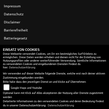
Impressum
Datenschutz
Disclaimer
Barrierefreiheit
Batteriegesetz
Altölverordnung
EINSATZ VON COOKIES
Diese Webseite verwendet Cookies, um Dir ein bestmögliches Surf-Erlebnis zu
ermöglichen. Diese Daten werden erhoben und dienen nicht für die Erstellung von
ÖFFNUNGSZEITEN
Nutzungsprofilen oder anderer weiterführender Verwendung. Sämtliche Informationen
zu verwendeten Cookies und eingebundenen Diensten findest du
Montag:
9:00 - 18:00
hier:
Datenschutzerklärung
Dienstag:
9:00 - 18:00
Wir verwenden auf dieser Website folgende Dienste, welche erst nach deiner aktiven
Zustimmung eingebunden werden.
Mittwoch:
9:00 - 18:00
Bitte hake dazu den jeweiligen Dienst an und klicke auf Übernehmen:
Donnerstag:
9:00 - 18:00
Google Maps und Youtube
Freitag:
9:00 - 18:00
Optional kann mit Klick auf Alles akzeptieren der Nutzung aller Dienste zugestimmt
Samstag:
9:00 - 12:00
werden
Sonntag:
geschlossen
Detailierte Informationen zu den verwendeten Cookies und deren Bedeutung findest
du in unserer Datenschutzerklärung:
Datenschutzerklärung