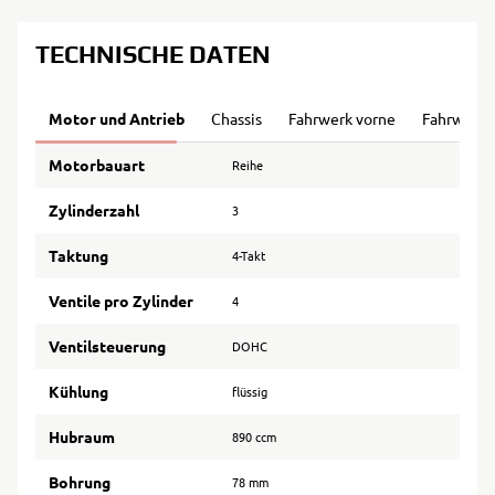
TECHNISCHE DATEN
Motor und Antrieb
Chassis
Fahrwerk vorne
Fahrwerk 
Motorbauart
Reihe
Zylinderzahl
3
Taktung
4-Takt
Ventile pro Zylinder
4
Ventilsteuerung
DOHC
Kühlung
flüssig
Hubraum
890 ccm
Bohrung
78 mm