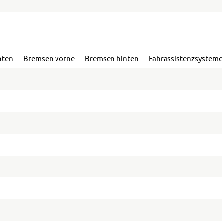
nten
Bremsen vorne
Bremsen hinten
Fahrassistenzsystem