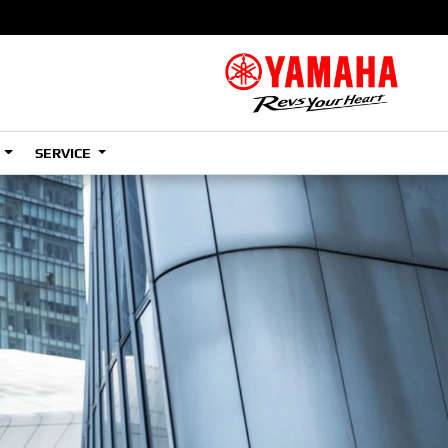
S
SERVICE
A2
e
Tenere
700
)
(Low)
35kW
A2
e
Tenere
700