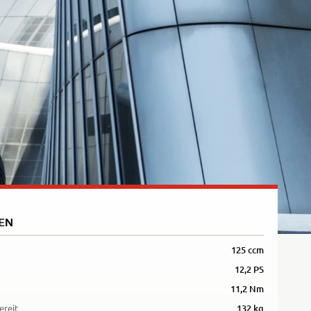
Rally
35kW
5R
EN
125 ccm
12,2 PS
11,2 Nm
ereit
132 kg