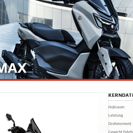
35kW
Rally
A
A1
Tenere
WR12
700
World
Raid
 MAX
KERNDAT
Hubraum
Leistung
Drehmoment
Gewicht fahrb