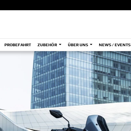
PROBEFAHRT
ZUBEHÖR
ÜBER UNS
NEWS / EVENT
ADVENTURE
A
A
HYPER NAKED
SPORT HERITAGE
Tenere
Tener
700
700
(Low
SPORT TOURING
SUPERSPORT
A2
A
Tenere
Tener
700
700